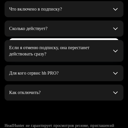
Что включено в подписку?
Автоматическое поднятие резюме 5 раз в день
на верхние строчки в результатах поиска работодателей
Сколько действует?
и в списке откликов на вакансии
До тех пор, пока вы не решите отменить
Неограниченное количество генераций
Выбрать тариф
Если я отменю подписку, она перестанет
сопроводительных писем при отклике
действовать сразу?
Яркая подсветка резюме — помогает выделиться среди
Подписка будет действовать до конца оплаченного периода
других в поисковой выдаче работодателей и привлечь
Для кого сервис hh PRO?
их внимание
Статистика по вакансиям — можно узнать, сколько у вас
hh PRO подойдёт, если вы:
конкурентов, какие у них навыки и зарплатные
Как отключить?
хотите найти работу как можно скорее
ожидания. Помогает оценить шансы и подогнать резюме
под ситуацию на рынке
долго не можете найти работу
На странице управления подпиской. Нажмите «Отменить
подписку» и подтвердите, что хотите отписаться.
Хочу здесь работать — отправьте резюме напрямую
ваше резюме не замечают интересные вам работодатели
Пользоваться подпиской вы сможете до конца оплаченного
работодателю и подчеркните свою мотивацию попасть
получаете мало приглашений от работодателей
периода.
HeadHunter не гарантирует просмотров резюме, приглашений
именно в эту компанию