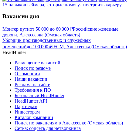
15 навыков геймера, которые помогут построить карьеру
Вакансии дня
Монтер пути
от
50 000
до
60 000
₽
Российские железные
дороги, Алексеевка (Омская область)
Уборщик производственных и служебных
помещений
до
100 000
₽
iFCM, Алексеевка (Омская область)
HeadHunter
Размещение вакансий
Поиск по резюме
О компании
Наши вакансии
Реклама на сайте
Требования к ПО
Безопасный HeadHunter
HeadHunter API
Партнерам
Инвесторам
Каталог компаний
Поиск по вакансиям в Алексеевке (Омская область)
Сетка: соцсеть для нетворкинга