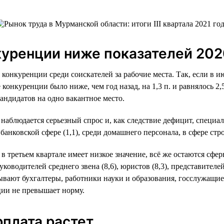
куренции ниже показателей 202
 конкуренции среди соискателей за рабочие места. Так, если в и
е конкуренции было ниже, чем год назад, на 1,3 п. и равнялось 2
андидатов на одно вакантное место.
блюдается серьезный спрос и, как следствие дефицит, специали
в банковской сфере (1,1), среди домашнего персонала, в сфере ст
в третьем квартале имеет низкое значение, всё же остаются сфе
оводителей среднего звена (8,6), юристов (8,3), представителей
ывают бухгалтеры, работники науки и образования, госслужащие
ции не превышает норму.
рплата растет