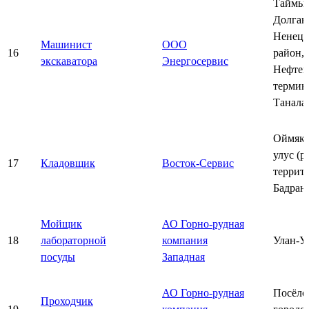
Таймы
Долган
Ненец
Машинист
ООО
16
район,
экскаватора
Энергосервис
Нефтен
термин
Танала
Оймяко
улус (р
17
Кладовщик
Восток-Сервис
террит
Бадран
Мойщик
АО Горно-рудная
18
лабораторной
компания
Улан-У
посуды
Западная
АО Горно-рудная
Посёло
Проходчик