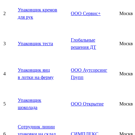
Упаковщик кремов
2
ООО Сервис+
Москва
для рук
Глобальные
3
Упаковщик теста
Москва
решения ДТ
Упаковщик яиц
ООО Аутсорсинг
4
Москва
в лотки на ферму
Групп
Упаковщик
5
ООО Открытие
Москва
шоколада
Сотрудник линии
6
упаковки на склад
СИМПЛЕКС
Москва