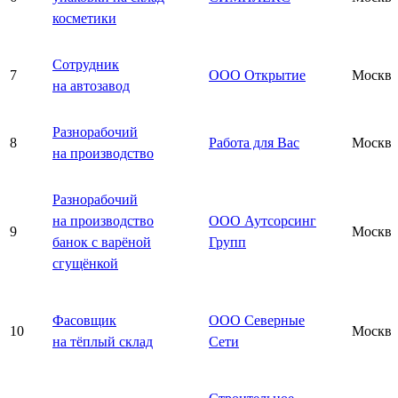
косметики
Сотрудник
7
ООО Открытие
Москва
на автозавод
Разнорабочий
8
Работа для Вас
Москва
на производство
Разнорабочий
на производство
ООО Аутсорсинг
9
Москва
банок с варёной
Групп
сгущёнкой
Фасовщик
ООО Северные
10
Москва
на тёплый склад
Сети