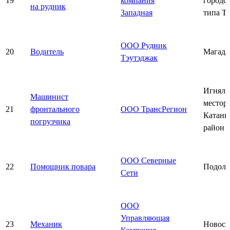
19
компания
городс
на рудник
Западная
типа Т
ООО Рудник
20
Водитель
Магада
Тэутэджак
Игняли
Машинист
местор
21
фронтального
ООО ТрансРегион
Катанг
погрузчика
район
ООО Северные
22
Помощник повара
Подоль
Сети
ООО
Управляющая
23
Механик
Новоси