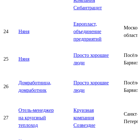
Компания
Сибантрацит
Европласт,
Москов
24
Няня
объединение
область
предприятий
Просто хорошие
Посёло
25
Няня
люди
Барвих
Домработница,
Просто хорошие
Посёло
26
домработник
люди
Барвих
Отель-менеджер
Круизная
Санкт-
27
на круизный
компания
Петерб
теплоход
Созвездие