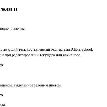
ского
ровне владения.
тствующий тест, составленный экспертами Alibra School.
к и при редактировании текущего или архивного.
языком, выделенное зелёным цветом.
ода.