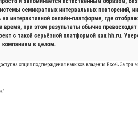
просто и запоминается естественным образом, без
 системы семикратных интервальных повторений, и
на интерактивной онлайн-платформе, где отобража
 и время, при этом результаты обычно превосходят
кт с такой серьёзной платформой как hh.ru. Увер
и компаниям в целом.
ла доступна опция подтверждения навыков владения Excel. За три
х!