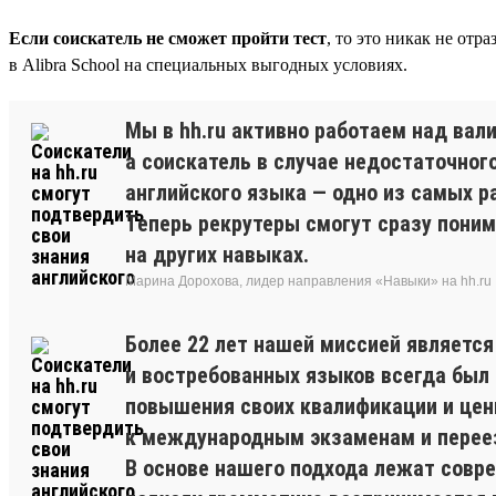
Если соискатель не сможет пройти тест
, то это никак не отр
в Alibra School на специальных выгодных условиях.
Мы в hh.ru активно работаем над ва
а соискатель в случае недостаточног
английского языка — одно из самых р
Теперь рекрутеры смогут сразу пони
на других навыках.
Марина Дорохова, лидер направления «Навыки» на hh.ru
Более 22 лет нашей миссией являетс
и востребованных языков всегда был и
повышения своих квалификации и цен
к международным экзаменам и перее
В основе нашего подхода лежат совр