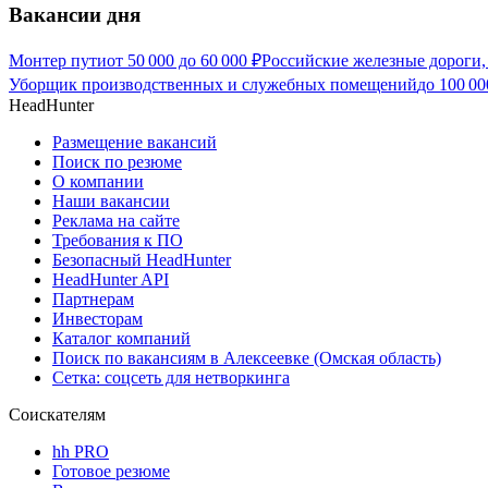
Вакансии дня
Монтер пути
от
50 000
до
60 000
₽
Российские железные дороги,
Уборщик производственных и служебных помещений
до
100 00
HeadHunter
Размещение вакансий
Поиск по резюме
О компании
Наши вакансии
Реклама на сайте
Требования к ПО
Безопасный HeadHunter
HeadHunter API
Партнерам
Инвесторам
Каталог компаний
Поиск по вакансиям в Алексеевке (Омская область)
Сетка: соцсеть для нетворкинга
Соискателям
hh PRO
Готовое резюме