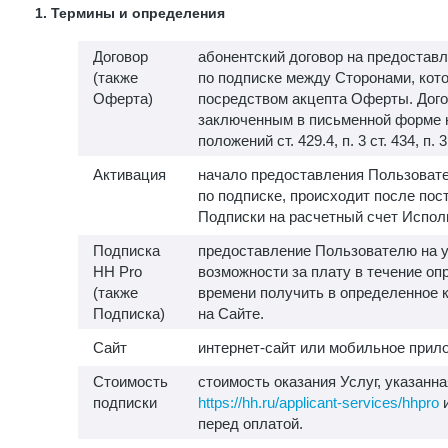
1. Термины и определения
Договор
абонентский договор на предоставл
(также
по подписке между Сторонами, кот
Оферта)
посредством акцепта Оферты. Дого
заключенным в письменной форме 
положений ст. 429.4, п. 3 ст. 434, п. 
Активация
начало предоставления Пользовате
по подписке, происходит после пос
Подписки на расчетный счет Испол
Подписка
предоставление Пользователю на у
HH Pro
возможности за плату в течение о
(также
времени получить в определенное 
Подписка)
на Сайте.
Сайт
интернет-сайт или мобильное прило
Стоимость
стоимость оказания Услуг, указанна
подписки
https://hh.ru/applicant-services/hhpro
и
перед оплатой.