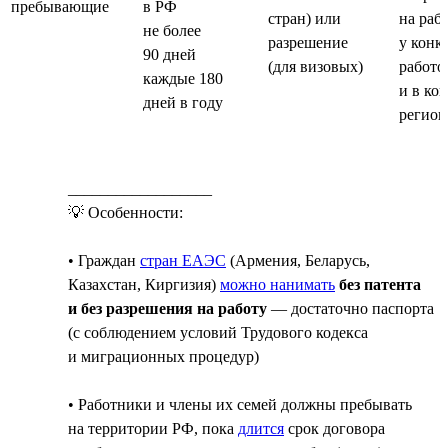
пребывающие
в РФ
стран) или
на раб
не более
разрешение
у конк
90 дней
(для визовых)
работо
каждые 180
и в ко
дней в году
регион
__________________
💡 Особенности:
• Граждан
стран ЕАЭС
(Армения, Беларусь,
Казахстан, Киргизия)
можно нанимать
без патента
и без разрешения на работу
— достаточно паспорта
(с соблюдением условий Трудового кодекса
и миграционных процедур)
• Работники и члены их семей должны пребывать
на территории РФ, пока
длится
срок договора