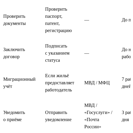
Проверить
Проверить
паспорт,
—
До п
документы
патент,
регистрацию
Подписать
Заключить
До на
с указанием
—
договор
рабо
статуса
Если жильё
Миграционный
7 раб
предоставляет
МВД / МФЦ
учёт
дней
работодатель
МВД /
Уведомить
Отправить
«Госуслуги» /
3 раб
о приёме
уведомление
«Почта
дня
России»