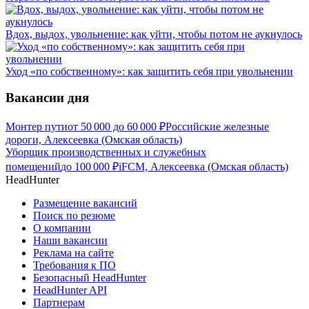
Вдох, выдох, увольнение: как уйти, чтобы потом не аукнулось
Уход «по собственному»: как защитить себя при увольнении
Вакансии дня
Монтер пути
от
50 000
до
60 000
₽
Российские железные
дороги, Алексеевка (Омская область)
Уборщик производственных и служебных
помещений
до
100 000
₽
iFCM, Алексеевка (Омская область)
HeadHunter
Размещение вакансий
Поиск по резюме
О компании
Наши вакансии
Реклама на сайте
Требования к ПО
Безопасный HeadHunter
HeadHunter API
Партнерам