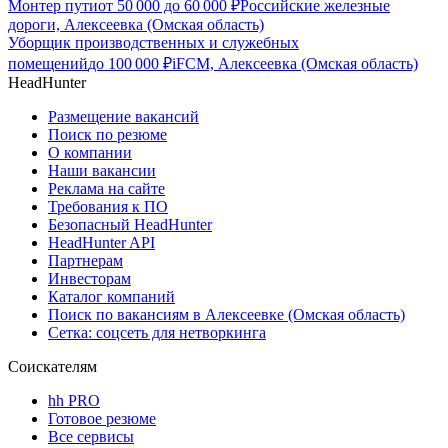
Монтер пути
от
50 000
до
60 000
₽
Российские железные
дороги, Алексеевка (Омская область)
Уборщик производственных и служебных
помещений
до
100 000
₽
iFCM, Алексеевка (Омская область)
HeadHunter
Размещение вакансий
Поиск по резюме
О компании
Наши вакансии
Реклама на сайте
Требования к ПО
Безопасный HeadHunter
HeadHunter API
Партнерам
Инвесторам
Каталог компаний
Поиск по вакансиям в Алексеевке (Омская область)
Сетка: соцсеть для нетворкинга
Соискателям
hh PRO
Готовое резюме
Все сервисы