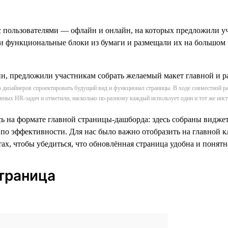
с пользователями — офлайн и онлайн, на которых предложили у
 функциональные блоки из бумаги и размещали их на большом э
дизайнеров спроектировать будущий вид и функционал страницы. В ходе совместной ра
вных HR-задач и отметили, насколько по-разному каждый использует один и тот же инс
сь на формате главной страницы-дашборда: здесь собраны виджет
ы по эффективности. Для нас было важно отобразить на главной 
х, чтобы убедиться, что обновлённая страница удобна и понятна
страница