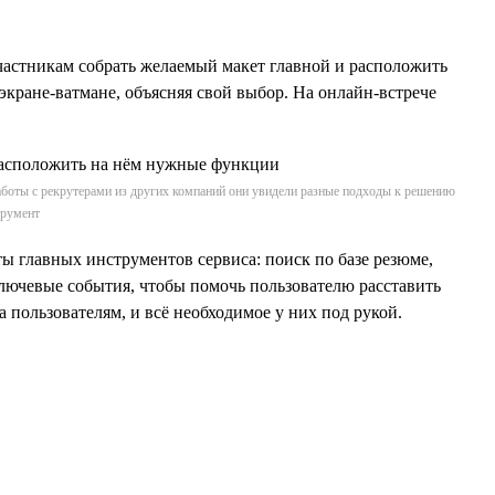
частникам собрать желаемый макет главной и расположить
кране-ватмане, объясняя свой выбор. На онлайн-встрече
боты с рекрутерами из других компаний они увидели разные подходы к решению
трумент
ы главных инструментов сервиса: поиск по базе резюме,
ключевые события, чтобы помочь пользователю расставить
 пользователям, и всё необходимое у них под рукой.