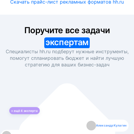
Скачать прайс-лист рекламных форматов hh.ru
Поручите все задачи
экспертам
Специалисты hh.ru подберут нужные инструменты,
помогут спланировать бюджет и найти лучшую
стратегию для ваших
бизнес-задач
+ ещё
4
эксперта
Екатерина Лазаренко
Александр Кулагин
Даниил Макаров
Борис Кашко
Юлия Изоитко