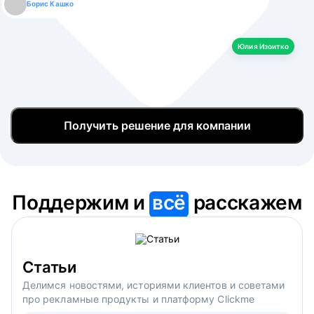
Борис Кашко
Юлия Изоитко
Александр Кулагин
Даниил Макаров
Екатерина Лазаренко
Юлия Изоитко
Получить решение для компании
Поддержим и
всё
расскажем
Статьи
Делимся новостями, историями клиентов и советами
про рекламные продукты и платформу Clickme