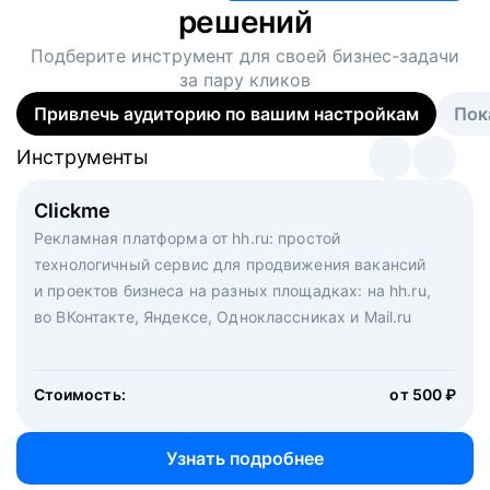
решений
Подберите инструмент для своей
бизнес-задачи
за пару кликов
Привлечь аудиторию по вашим настройкам
Пок
Инструменты
Инструменты
Инструменты
Виртуальный рекрутер
Clickme
Вакансия дня
Массовый подбор под ключ. Решите, сколько
Рекламная платформа от hh.ru: простой
Рекламный формат для вакансий на главной странице
кандидатов и когда вам нужно, и за дело возьмутся
технологичный сервис для продвижения вакансий
hh.ru. Увеличивает количество откликов
маркетологи, рекрутеры и проектные менеджеры
и проектов бизнеса на разных площадках: на hh.ru,
hh.ru с целым набором digital-инструментов
во ВКонтакте, Яндексе, Одноклассниках и Mail.ru
Стоимость:
от 200 000 ₽
Узнать подробнее
Стоимость:
от 500 ₽
Узнать подробнее
Узнать подробнее