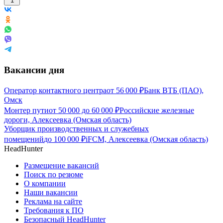
1
Вакансии дня
Оператор контактного центра
от
56 000
₽
Банк ВТБ (ПАО),
Омск
Монтер пути
от
50 000
до
60 000
₽
Российские железные
дороги, Алексеевка (Омская область)
Уборщик производственных и служебных
помещений
до
100 000
₽
iFCM, Алексеевка (Омская область)
HeadHunter
Размещение вакансий
Поиск по резюме
О компании
Наши вакансии
Реклама на сайте
Требования к ПО
Безопасный HeadHunter