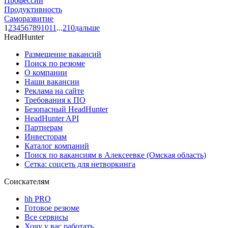
Профессии
Продуктивность
Саморазвитие
1
2
3
4
5
6
7
8
9
10
11
...
210
дальше
HeadHunter
Размещение вакансий
Поиск по резюме
О компании
Наши вакансии
Реклама на сайте
Требования к ПО
Безопасный HeadHunter
HeadHunter API
Партнерам
Инвесторам
Каталог компаний
Поиск по вакансиям в Алексеевке (Омская область)
Сетка: соцсеть для нетворкинга
Соискателям
hh PRO
Готовое резюме
Все сервисы
Хочу у вас работать