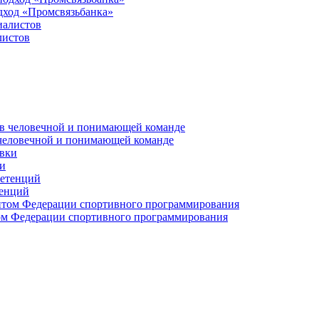
дход «Промсвязьбанка»
листов
 человечной и понимающей команде
и
тенций
м Федерации спортивного программирования