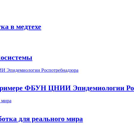
ка в медтехе
косистемы
а примере ФБУН ЦНИИ Эпидемиологии Ро
ботка для реального мира