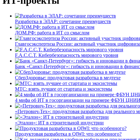
ИТ-проекты
Разработка в ЭЛАР: сочетание преимуществ
ДОМ.РФ: работа в ИТ со смыслом
Главгосэкспертиза России: активный участник цифровиз
F.A.C.C.T. Кибербезопасность мирового уровня
Банк «Санкт-Петербург»: гибкость и инновации в финан
СберЗдоровье: продуктовая разработка в медтехе
МТС: взять лучшее от стартапа и экосистемы
4 мифа об ИТ в госорганизации на примере ФБУН ЦНИИ
«Петрович-Тех»: продуктовая разработка для реального м
«Эталон»: ИТ в строительной индустрии
Продуктовая разработка в QIWI: что особенного?