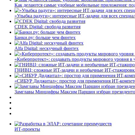
Как делаются самые удобные мобильные приложения: по
«Улыбка радуги»: интересные ИТ-задачи для всех специа
CDEK Digital: свобода развития
Банки.ру: больше чем финтех
Alfa Digital: нескучный финтех
«Киберпротект»: создавать продукты мирового уровня в
ГНИВЦ: сложные ИТ‑задачи и необычные ИТ‑стажировк
«СИБУР Диджитал»: простор для применения ИТ-компе
Замглавы Минцифры Максим Паршин избран президенто
ИТ-проекты