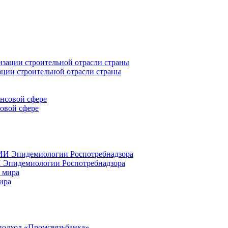
ации строительной отрасли страны
совой сфере
 Эпидемиологии Роспотребнадзора
ира