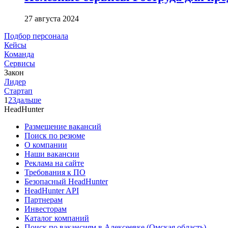
27 августа 2024
Подбор персонала
Кейсы
Команда
Сервисы
Закон
Лидер
Стартап
1
2
3
дальше
HeadHunter
Размещение вакансий
Поиск по резюме
О компании
Наши вакансии
Реклама на сайте
Требования к ПО
Безопасный HeadHunter
HeadHunter API
Партнерам
Инвесторам
Каталог компаний
Поиск по вакансиям в Алексеевке (Омская область)