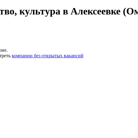
во, культура в Алексеевке (О
оне.
треть
компании без открытых вакансий