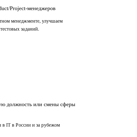
uct/Project-менеджеров
ктном менеджменте, улучшаем
тестовых заданий.
вую должность или смены сферы
 в IT в России и за рубежом