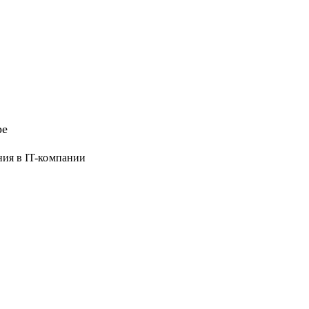
ре
ния в IT-компании