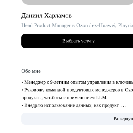
Даниил Харламов
Head Product Manager в Ozon / ex-Huawei, Playri
Выбрать услугу
Обо мне
• Менеджер с 9-летним опытом управления в ключевых
• Руковожу командой продуктовых менеджеров в Ozo
продукты, чат-боты с применением LLM.
• Внедряю использование данных, как продукт.
• Провел более 700 консультаций на карьерные и ме
Развернут
• Вместе с подопечными составили более 300 резюме
• Мои клиенты нашли работу в Авито, Яндекс, Ozon, R