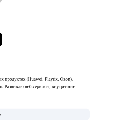
x
 продуктах (Huawei, Playrix, Ozon).
n. Развиваю веб-сервисы, внутренние
неджерские темы.
ь
 для РФ и Европы.
evolut, Nvidia, Simple Club и др.