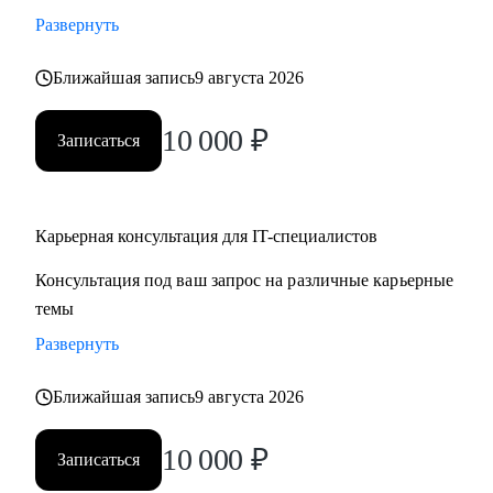
• Стратегии карьерного роста: как перейти с junior на
Развернуть
middle, с middle на senior уровень
Ближайшая запись
9 августа 2026
• Стратегия поиска работы: как и где искать вакансии, как
откликаться, как построить системный подход к поиску
10 000
₽
вакансий
Записаться
• Стратегия релокации в Европу: как выбрать страну, где
искать вакансии, на что обращать внимание
Карьерная консультация для IT-специалистов
Кому могу помочь:
Консультация под ваш запрос на различные карьерные
• QA, аналитики (бизнес + системные)
темы
• Разработчики
• Project/Product-менеджеры
Развернуть
Ближайшая запись
9 августа 2026
10 000
₽
Записаться