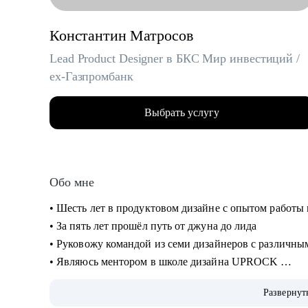
Константин Матросов
Lead Product Designer в БКС Мир инвестиций /
ex-Газпромбанк
Выбрать услугу
Обо мне
• Шесть лет в продуктовом дизайне с опытом работы
• За пять лет прошёл путь от джуна до лида
• Руковожу командой из семи дизайнеров с различн
• Являюсь ментором в школе дизайна UPROCK
• За последний год провел 200+ собеседований
Развернут
• Отсмотрел и проанализировал 700+ резюме