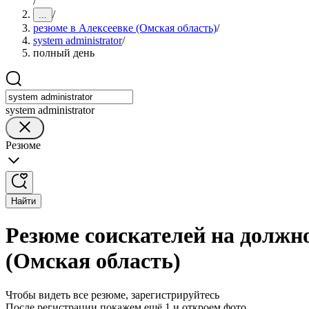
/
/
...
резюме в Алексеевке (Омская область)
/
system administrator
/
полный день
system administrator
Резюме
Найти
Резюме соискателей на должно
(Омская область)
Чтобы видеть все резюме, зарегистрируйтесь
После регистрации покажем ещё 1 и откроем фото