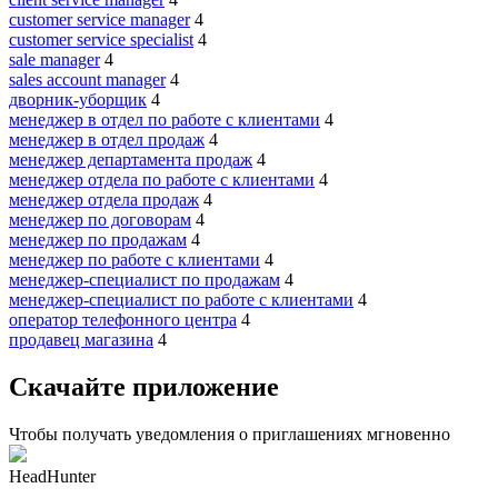
customer service manager
4
customer service specialist
4
sale manager
4
sales account manager
4
дворник-уборщик
4
менеджер в отдел по работе с клиентами
4
менеджер в отдел продаж
4
менеджер департамента продаж
4
менеджер отдела по работе с клиентами
4
менеджер отдела продаж
4
менеджер по договорам
4
менеджер по продажам
4
менеджер по работе с клиентами
4
менеджер-специалист по продажам
4
менеджер-специалист по работе с клиентами
4
оператор телефонного центра
4
продавец магазина
4
Скачайте приложение
Чтобы получать уведомления о приглашениях мгновенно
HeadHunter