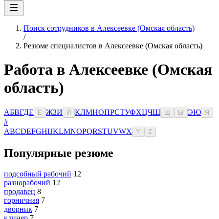
Поиск сотрудников в Алексеевке (Омская область)
/
Резюме специалистов в Алексеевке (Омская область)
Работа в Алексеевке (Омская
область)
А
Б
В
Г
Д
Е
Ж
З
И
К
Л
М
Н
О
П
Р
С
Т
У
Ф
Х
Ц
Ч
Ш
Э
Ю
Ё
Й
Щ
Ы
Я
#
A
B
C
D
E
F
G
H
I
J
K
L
M
N
O
P
Q
R
S
T
U
V
W
X
Y
Z
Популярные резюме
подсобный рабочий
12
разнорабочий
12
продавец
8
горничная
7
дворник
7
клинер
7