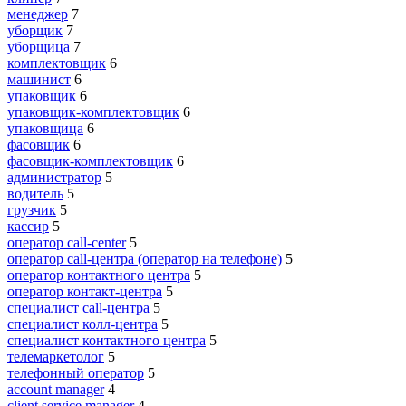
менеджер
7
уборщик
7
уборщица
7
комплектовщик
6
машинист
6
упаковщик
6
упаковщик-комплектовщик
6
упаковщица
6
фасовщик
6
фасовщик-комплектовщик
6
администратор
5
водитель
5
грузчик
5
кассир
5
оператор call-center
5
оператор call-центра (оператор на телефоне)
5
оператор контактного центра
5
оператор контакт-центра
5
специалист call-центра
5
специалист колл-центра
5
специалист контактного центра
5
телемаркетолог
5
телефонный оператор
5
account manager
4
client service manager
4