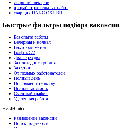
старший электрик
прораб строительных работ
сварщик НАКС ОХНВП
Быстрые фильтры подбора вакансий
Без опыта работы
Вечерняя и ночная
Вахтовый метод
График 5/2
Два через два
За последние три дня
За сутки
От прямых работодателей
Полный день
По совместительству
Полная занятость
Сменный график
Удаленная работа
HeadHunter
Размещение вакансий
Поиск по резюме