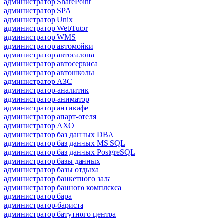
администратор SharePoint
администратор SPA
администратор Unix
администратор WebTutor
администратор WMS
администратор автомойки
администратор автосалона
администратор автосервиса
администратор автошколы
администратор АЗС
администратор-аналитик
администратор-аниматор
администратор антикафе
администратор апарт-отеля
администратор АХО
администратор баз данных DBA
администратор баз данных MS SQL
администратор баз данных PostgreSQL
администратор базы данных
администратор базы отдыха
администратор банкетного зала
администратор банного комплекса
администратор бара
администратор-бариста
администратор батутного центра