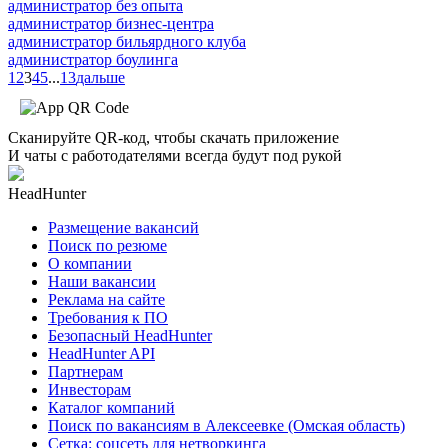
администратор без опыта
администратор бизнес-центра
администратор бильярдного клуба
администратор боулинга
1
2
3
4
5
...
13
дальше
Сканируйте QR-код, чтобы скачать приложение
И чаты с работодателями всегда будут под рукой
HeadHunter
Размещение вакансий
Поиск по резюме
О компании
Наши вакансии
Реклама на сайте
Требования к ПО
Безопасный HeadHunter
HeadHunter API
Партнерам
Инвесторам
Каталог компаний
Поиск по вакансиям в Алексеевке (Омская область)
Сетка: соцсеть для нетворкинга