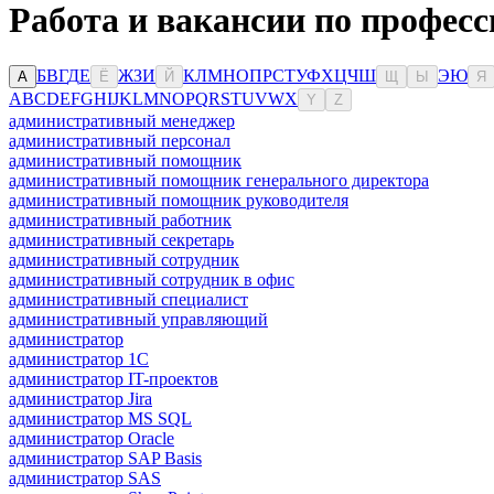
Работа и вакансии по професс
Б
В
Г
Д
Е
Ж
З
И
К
Л
М
Н
О
П
Р
С
Т
У
Ф
Х
Ц
Ч
Ш
Э
Ю
А
Ё
Й
Щ
Ы
Я
A
B
C
D
E
F
G
H
I
J
K
L
M
N
O
P
Q
R
S
T
U
V
W
X
Y
Z
административный менеджер
административный персонал
административный помощник
административный помощник генерального директора
административный помощник руководителя
административный работник
административный секретарь
административный сотрудник
административный сотрудник в офис
административный специалист
административный управляющий
администратор
администратор 1С
администратор IT-проектов
администратор Jira
администратор MS SQL
администратор Oracle
администратор SAP Basis
администратор SAS