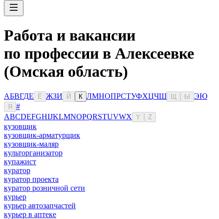
Работа и вакансии
по профессии в Алексеевке
(Омская область)
А
Б
В
Г
Д
Е
Ж
З
И
Л
М
Н
О
П
Р
С
Т
У
Ф
Х
Ц
Ч
Ш
Э
Ю
Ё
Й
К
Щ
Ы
#
Я
A
B
C
D
E
F
G
H
I
J
K
L
M
N
O
P
Q
R
S
T
U
V
W
X
Y
Z
кузовщик
кузовщик-арматурщик
кузовщик-маляр
культорганизатор
купажист
куратор
куратор проекта
куратор розничной сети
курьер
курьер автозапчастей
курьер в аптеке