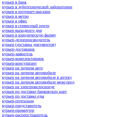
курьер в банк
курьер в зуботехнической лаборатории
курьер в интернет-магазин
курьер в метро
курьер в офис
курьер в сервисный центр
курьер выходного дня
курьер в юридическую фирму
курьер-делопроизводитель
курьер (доставка документов)
курьер-доставщик
курьер-заявитель
курьер-комплектовщик
курьер-консультант
курьер на личном авто
курьер на личном автомобиле
курьер на личном автомобиле в аптеку
курьер на личном автомобиле межгород
курьер на электровелосипеде
курьер по доставке банковских карт
курьер по доставке еды
курьер-почтальон
курьер-представитель
курьер-промоутер
курьер-распространитель