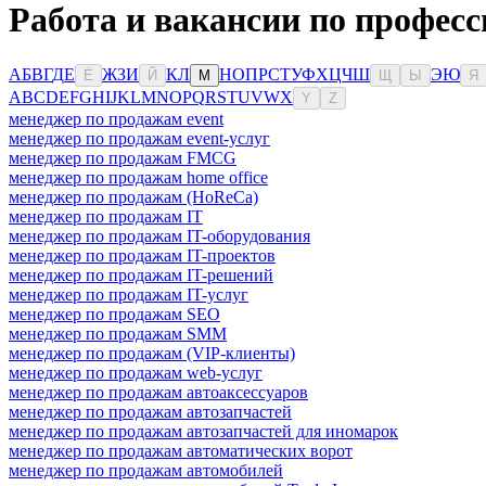
Работа и вакансии по професс
А
Б
В
Г
Д
Е
Ж
З
И
К
Л
Н
О
П
Р
С
Т
У
Ф
Х
Ц
Ч
Ш
Э
Ю
Ё
Й
М
Щ
Ы
Я
A
B
C
D
E
F
G
H
I
J
K
L
M
N
O
P
Q
R
S
T
U
V
W
X
Y
Z
менеджер по продажам event
менеджер по продажам event-услуг
менеджер по продажам FMCG
менеджер по продажам home office
менеджер по продажам (HoReCa)
менеджер по продажам IT
менеджер по продажам IT-оборудования
менеджер по продажам IT-проектов
менеджер по продажам IT-решений
менеджер по продажам IT-услуг
менеджер по продажам SEO
менеджер по продажам SMM
менеджер по продажам (VIP-клиенты)
менеджер по продажам web-услуг
менеджер по продажам автоаксессуаров
менеджер по продажам автозапчастей
менеджер по продажам автозапчастей для иномарок
менеджер по продажам автоматических ворот
менеджер по продажам автомобилей