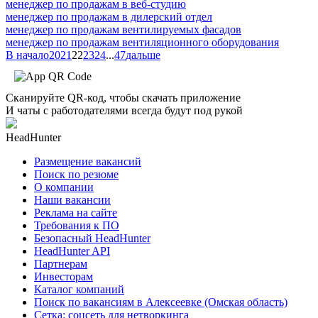
менеджер по продажам в веб-студию
менеджер по продажам в дилерский отдел
менеджер по продажам вентилируемых фасадов
менеджер по продажам вентиляционного оборудования
В начало
20
21
22
23
24
...
47
дальше
Сканируйте QR-код, чтобы скачать приложение
И чаты с работодателями всегда будут под рукой
HeadHunter
Размещение вакансий
Поиск по резюме
О компании
Наши вакансии
Реклама на сайте
Требования к ПО
Безопасный HeadHunter
HeadHunter API
Партнерам
Инвесторам
Каталог компаний
Поиск по вакансиям в Алексеевке (Омская область)
Сетка: соцсеть для нетворкинга