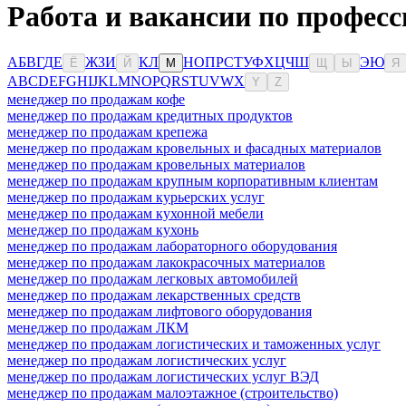
Работа и вакансии по професс
А
Б
В
Г
Д
Е
Ж
З
И
К
Л
Н
О
П
Р
С
Т
У
Ф
Х
Ц
Ч
Ш
Э
Ю
Ё
Й
М
Щ
Ы
Я
A
B
C
D
E
F
G
H
I
J
K
L
M
N
O
P
Q
R
S
T
U
V
W
X
Y
Z
менеджер по продажам кофе
менеджер по продажам кредитных продуктов
менеджер по продажам крепежа
менеджер по продажам кровельных и фасадных материалов
менеджер по продажам кровельных материалов
менеджер по продажам крупным корпоративным клиентам
менеджер по продажам курьерских услуг
менеджер по продажам кухонной мебели
менеджер по продажам кухонь
менеджер по продажам лабораторного оборудования
менеджер по продажам лакокрасочных материалов
менеджер по продажам легковых автомобилей
менеджер по продажам лекарственных средств
менеджер по продажам лифтового оборудования
менеджер по продажам ЛКМ
менеджер по продажам логистических и таможенных услуг
менеджер по продажам логистических услуг
менеджер по продажам логистических услуг ВЭД
менеджер по продажам малоэтажное (строительство)