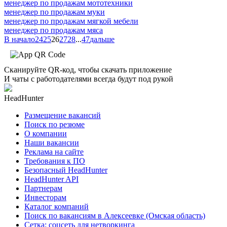
менеджер по продажам мототехники
менеджер по продажам муки
менеджер по продажам мягкой мебели
менеджер по продажам мяса
В начало
24
25
26
27
28
...
47
дальше
Сканируйте QR-код, чтобы скачать приложение
И чаты с работодателями всегда будут под рукой
HeadHunter
Размещение вакансий
Поиск по резюме
О компании
Наши вакансии
Реклама на сайте
Требования к ПО
Безопасный HeadHunter
HeadHunter API
Партнерам
Инвесторам
Каталог компаний
Поиск по вакансиям в Алексеевке (Омская область)
Сетка: соцсеть для нетворкинга