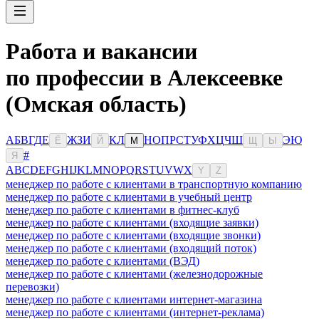
Работа и вакансии
по профессии в Алексеевке
(Омская область)
А
Б
В
Г
Д
Е
Ж
З
И
К
Л
Н
О
П
Р
С
Т
У
Ф
Х
Ц
Ч
Ш
Э
Ю
Ё
Й
М
Щ
Ы
#
Я
A
B
C
D
E
F
G
H
I
J
K
L
M
N
O
P
Q
R
S
T
U
V
W
X
Y
Z
менеджер по работе с клиентами в транспортную компанию
менеджер по работе с клиентами в учебный центр
менеджер по работе с клиентами в фитнес-клуб
менеджер по работе с клиентами (входящие заявки)
менеджер по работе с клиентами (входящие звонки)
менеджер по работе с клиентами (входящий поток)
менеджер по работе с клиентами (ВЭД)
менеджер по работе с клиентами (железнодорожные
перевозки)
менеджер по работе с клиентами интернет-магазина
менеджер по работе с клиентами (интернет-реклама)