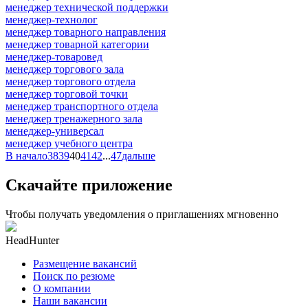
менеджер технической поддержки
менеджер-технолог
менеджер товарного направления
менеджер товарной категории
менеджер-товаровед
менеджер торгового зала
менеджер торгового отдела
менеджер торговой точки
менеджер транспортного отдела
менеджер тренажерного зала
менеджер-универсал
менеджер учебного центра
В начало
38
39
40
41
42
...
47
дальше
Скачайте приложение
Чтобы получать уведомления о приглашениях мгновенно
HeadHunter
Размещение вакансий
Поиск по резюме
О компании
Наши вакансии