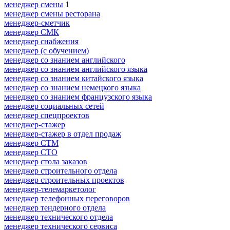
менеджер смены
1
менеджер смены ресторана
менеджер-сметчик
менеджер СМК
менеджер снабжения
менеджер (с обучением)
менеджер со знанием английского
менеджер со знанием английского языка
менеджер со знанием китайского языка
менеджер со знанием немецкого языка
менеджер со знанием французского языка
менеджер социальных сетей
менеджер спецпроектов
менеджер-стажер
менеджер-стажер в отдел продаж
менеджер СТМ
менеджер СТО
менеджер стола заказов
менеджер строительного отдела
менеджер строительных проектов
менеджер-телемаркетолог
менеджер телефонных переговоров
менеджер тендерного отдела
менеджер технического отдела
менеджер технического сервиса