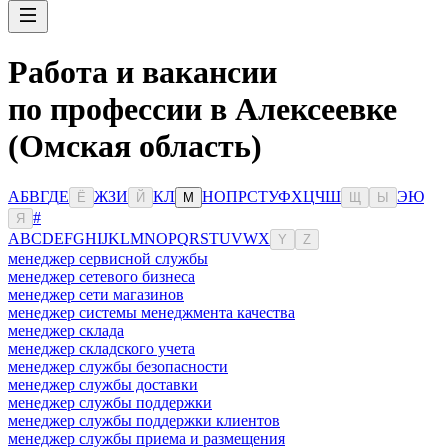
Работа и вакансии
по профессии в Алексеевке
(Омская область)
А
Б
В
Г
Д
Е
Ж
З
И
К
Л
Н
О
П
Р
С
Т
У
Ф
Х
Ц
Ч
Ш
Э
Ю
Ё
Й
М
Щ
Ы
#
Я
A
B
C
D
E
F
G
H
I
J
K
L
M
N
O
P
Q
R
S
T
U
V
W
X
Y
Z
менеджер сервисной службы
менеджер сетевого бизнеса
менеджер сети магазинов
менеджер системы менеджмента качества
менеджер склада
менеджер складского учета
менеджер службы безопасности
менеджер службы доставки
менеджер службы поддержки
менеджер службы поддержки клиентов
менеджер службы приема и размещения