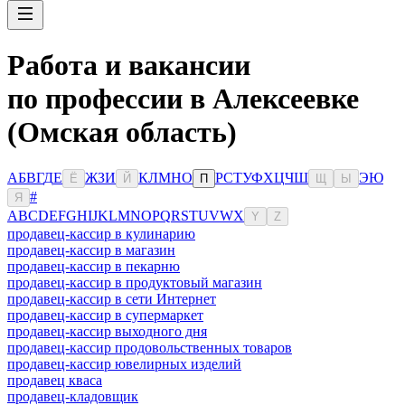
Работа и вакансии
по профессии в Алексеевке
(Омская область)
А
Б
В
Г
Д
Е
Ж
З
И
К
Л
М
Н
О
Р
С
Т
У
Ф
Х
Ц
Ч
Ш
Э
Ю
Ё
Й
П
Щ
Ы
#
Я
A
B
C
D
E
F
G
H
I
J
K
L
M
N
O
P
Q
R
S
T
U
V
W
X
Y
Z
продавец-кассир в кулинарию
продавец-кассир в магазин
продавец-кассир в пекарню
продавец-кассир в продуктовый магазин
продавец-кассир в сети Интернет
продавец-кассир в супермаркет
продавец-кассир выходного дня
продавец-кассир продовольственных товаров
продавец-кассир ювелирных изделий
продавец кваса
продавец-кладовщик