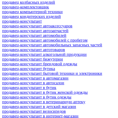
продавец колбасных изделий
продавец-комплектовщик
продавец компьютерной техники
продавец кондитерских изделий
продавец-консультант
продавец-консультант автоаксессуаров
продавец-консультант автозапчастей
продавец-консультант автомобилей
продавец-консультант автомобилей с пробегом
продавец-консультант автомобильных запасных частей
продавец-консультант автотоваров
продавец-консультант алкогольной продукции
продавец-консультант бижутерии
продавец-консультант брендовой одежды
продавец-консультант бутика
продавец-консультант бытовой техники и электроники
продавец-консультант в автомагазин
продавец-консультант в автосалон
продавец-консультант в бутик
продавец-консультант в бутик женской одежды
продавец-консультант в бутик одежды
продавец-консультант в ветеринарную аптеку
продавец-консультант в детский магазин
продавец-консультант велосипедов
продавец-консультант в интернет-магазин