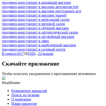
продавец-консультант в книжный магазин
продавец-консультант в магазин автозапчастей
продавец-консультант в магазин настольных игр
продавец-консультант в магазин тканей
продавец-консультант в мебельный салон
продавец-консультант в меховой салон
продавец-консультант в обувной магазин
продавец-консультант в ортопедический салон
продавец-консультант в оружейный магазин
продавец-консультант в офис
продавец-консультант в рыболовный магазин
продавец-консультант в садовый центр
В начало
16
17
18
19
20
...
22
дальше
Скачайте приложение
Чтобы получать уведомления о приглашениях мгновенно
HeadHunter
Размещение вакансий
Поиск по резюме
О компании
Наши вакансии