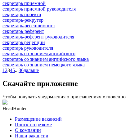
секретарь приемной
секретарь приемной руководителя
секретарь проекта
секретарь-рекрутер
секретарь-ресепшионист
секретарь-референт
секретарь-референт руководителя
секретарь рецепции
секретарь руководителя
секретарь со знанием английского
секретарь со знанием английского языка
секретарь со знанием немецкого языка
1
2
3
4
5
...
36
дальше
Скачайте приложение
Чтобы получать уведомления о приглашениях мгновенно
HeadHunter
Размещение вакансий
Поиск по резюме
О компании
Наши вакансии