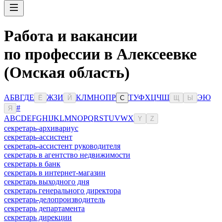
Работа и вакансии
по профессии в Алексеевке
(Омская область)
А
Б
В
Г
Д
Е
Ж
З
И
К
Л
М
Н
О
П
Р
Т
У
Ф
Х
Ц
Ч
Ш
Э
Ю
Ё
Й
С
Щ
Ы
#
Я
A
B
C
D
E
F
G
H
I
J
K
L
M
N
O
P
Q
R
S
T
U
V
W
X
Y
Z
секретарь-архивариус
секретарь-ассистент
секретарь-ассистент руководителя
секретарь в агентство недвижимости
секретарь в банк
секретарь в интернет-магазин
секретарь выходного дня
секретарь генерального директора
секретарь-делопроизводитель
секретарь департамента
секретарь дирекции