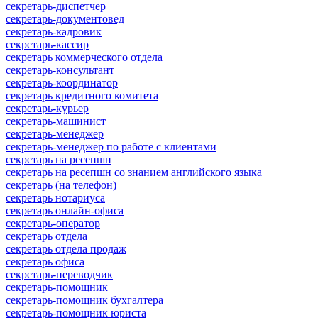
секретарь-диспетчер
секретарь-документовед
секретарь-кадровик
секретарь-кассир
секретарь коммерческого отдела
секретарь-консультант
секретарь-координатор
секретарь кредитного комитета
секретарь-курьер
секретарь-машинист
секретарь-менеджер
секретарь-менеджер по работе с клиентами
секретарь на ресепшн
секретарь на ресепшн со знанием английского языка
секретарь (на телефон)
секретарь нотариуса
секретарь онлайн-офиса
секретарь-оператор
секретарь отдела
секретарь отдела продаж
секретарь офиса
секретарь-переводчик
секретарь-помощник
секретарь-помощник бухгалтера
секретарь-помощник юриста