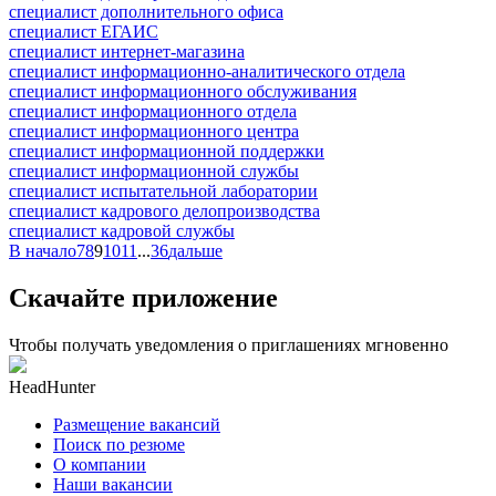
специалист дополнительного офиса
специалист ЕГАИС
специалист интернет-магазина
специалист информационно-аналитического отдела
специалист информационного обслуживания
специалист информационного отдела
специалист информационного центра
специалист информационной поддержки
специалист информационной службы
специалист испытательной лаборатории
специалист кадрового делопроизводства
специалист кадровой службы
В начало
7
8
9
10
11
...
36
дальше
Скачайте приложение
Чтобы получать уведомления о приглашениях мгновенно
HeadHunter
Размещение вакансий
Поиск по резюме
О компании
Наши вакансии