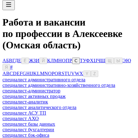
Работа и вакансии
по профессии в Алексеевке
(Омская область)
А
Б
В
Г
Д
Е
Ж
З
И
К
Л
М
Н
О
П
Р
Т
У
Ф
Х
Ц
Ч
Ш
Э
Ю
Ё
Й
С
Щ
Ы
#
Я
A
B
C
D
E
F
G
H
I
J
K
L
M
N
O
P
Q
R
S
T
U
V
W
X
Y
Z
специалист административного отдела
специалист административно-хозяйственного отдела
специалист-администратор
специалист активных продаж
специалист-аналитик
специалист аналитического отдела
специалист АСУ ТП
специалист АХО
специалист базы данных
специалист бухгалтерии
специалист бэк-офиса