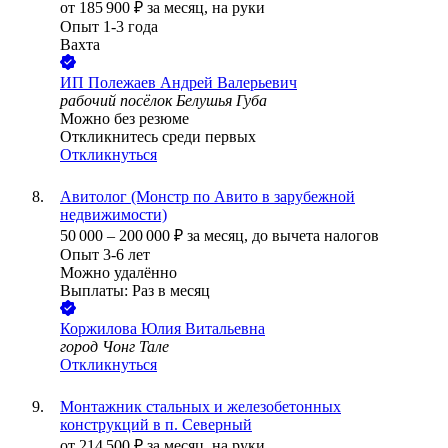
от
185 900
₽
за месяц,
на руки
Опыт 1-3 года
Вахта
ИП
Полежаев Андрей Валерьевич
рабочий посёлок Белушья Губа
Можно без резюме
Откликнитесь среди первых
Откликнуться
Авитолог (Монстр по Авито в зарубежной
недвижимости)
50 000
–
200 000
₽
за месяц,
до вычета налогов
Опыт 3-6 лет
Можно удалённо
Выплаты: Раз в месяц
Коржилова Юлия Витальевна
город Чонг Тале
Откликнуться
Монтажник стальных и железобетонных
конструкций в п. Северный
от
214 500
₽
за месяц,
на руки