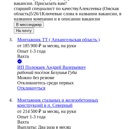
вакансии. Присылать вам?
старший специалист по качеству
Алексеевка (Омская
область)
5/2
6/1
Ключевые слова в названии вакансии, в
названии компании и в описании вакансии
В мессенджер
На почту
Монтажник ТТ ( Архангельская область )
от
185 900
₽
за месяц,
на руки
Опыт 1-3 года
Вахта
ИП
Полежаев Андрей Валерьевич
рабочий посёлок Белушья Губа
Можно без резюме
Откликнитесь среди первых
Откликнуться
Монтажник стальных и железобетонных
конструкций в п. Северный
от
214 500
₽
за месяц,
на руки
Опыт 1-3 года
Вахта
Выплаты: Два раза в месяц