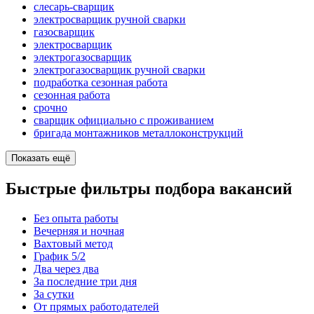
слесарь-сварщик
электросварщик ручной сварки
газосварщик
электросварщик
электрогазосварщик
электрогазосварщик ручной сварки
подработка сезонная работа
сезонная работа
срочно
сварщик официально с проживанием
бригада монтажников металлоконструкций
Показать ещё
Быстрые фильтры подбора вакансий
Без опыта работы
Вечерняя и ночная
Вахтовый метод
График 5/2
Два через два
За последние три дня
За сутки
От прямых работодателей