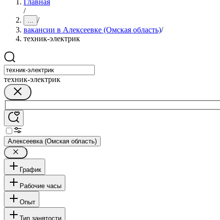
Главная
/
/
...
вакансии в Алексеевке (Омская область)
/
техник-электрик
техник-электрик
Алексеевка (Омская область)
График
Рабочие часы
Опыт
Тип занятости