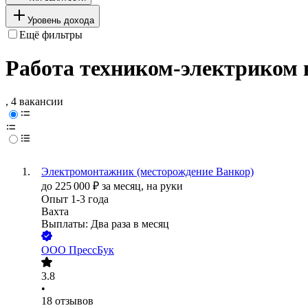
Уровень дохода
Ещё фильтры
Работа техником-электриком 
, 4 вакансии
Электромонтажник (месторождение Ванкор)
до
225 000
₽
за месяц,
на руки
Опыт 1-3 года
Вахта
Выплаты: Два раза в месяц
ООО
ПрессБук
3.8
•
18
отзывов