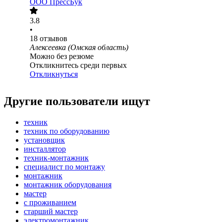
ООО
ПрессБук
3.8
•
18
отзывов
Алексеевка (Омская область)
Можно без резюме
Откликнитесь среди первых
Откликнуться
Другие пользователи ищут
техник
техник по оборудованию
установщик
инсталлятор
техник-монтажник
специалист по монтажу
монтажник
монтажник оборудования
мастер
с проживанием
старший мастер
электромонтажник