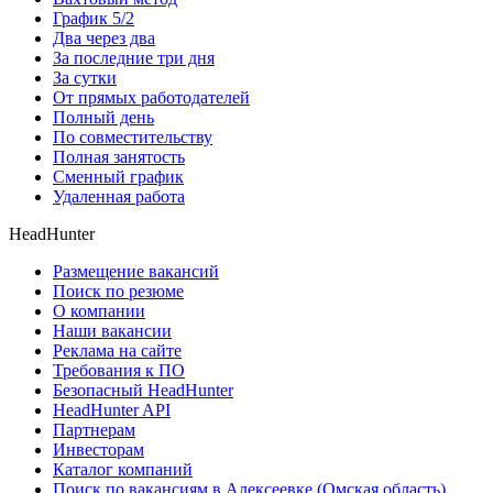
График 5/2
Два через два
За последние три дня
За сутки
От прямых работодателей
Полный день
По совместительству
Полная занятость
Сменный график
Удаленная работа
HeadHunter
Размещение вакансий
Поиск по резюме
О компании
Наши вакансии
Реклама на сайте
Требования к ПО
Безопасный HeadHunter
HeadHunter API
Партнерам
Инвесторам
Каталог компаний
Поиск по вакансиям в Алексеевке (Омская область)