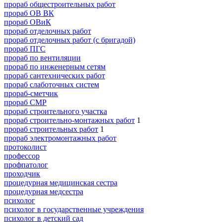
прораб общестроительных работ
прораб ОВ ВК
прораб ОВиК
прораб отделочных работ
прораб отделочных работ (с бригадой)
прораб ПГС
прораб по вентиляции
прораб по инженерным сетям
прораб сантехнических работ
прораб слаботочных систем
прораб-сметчик
прораб СМР
прораб строительного участка
прораб строительно-монтажных работ
1
прораб строительных работ
1
прораб электромонтажных работ
протоколист
профессор
профпатолог
проходчик
процедурная медицинская сестра
процедурная медсестра
психолог
психолог в государственные учреждения
психолог в детский сад