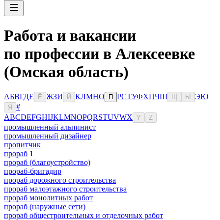
Работа и вакансии
по профессии в Алексеевке
(Омская область)
А
Б
В
Г
Д
Е
Ж
З
И
К
Л
М
Н
О
Р
С
Т
У
Ф
Х
Ц
Ч
Ш
Э
Ю
Ё
Й
П
Щ
Ы
#
Я
A
B
C
D
E
F
G
H
I
J
K
L
M
N
O
P
Q
R
S
T
U
V
W
X
Y
Z
промышленный альпинист
промышленный дизайнер
пропитчик
прораб
1
прораб (благоустройство)
прораб-бригадир
прораб дорожного строительства
прораб малоэтажного строительства
прораб монолитных работ
прораб (наружные сети)
прораб общестроительных и отделочных работ